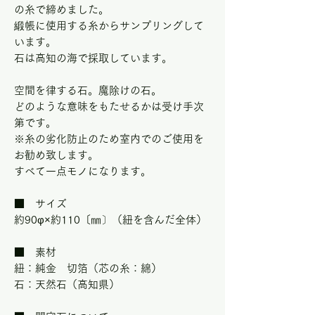
の糸で締めました。
緞帳に使用する糸からサンプリングして
います。
石は高知の海で採取しています。
空間を律する石。魔除けの石。
どのような意味をもたせるかは受け手次
第です。
※糸の劣化防止のため室内でのご使用を
お勧め致します。
すべて一点モノになります。
■ サイズ
約90φ×約110〔㎜〕（紐を含んだ全体）
■ 素材
紐：純金 切箔（芯の糸：綿）
石：天然石（高知県）