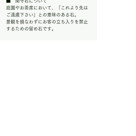
■ 関守石について
庭園やお茶席において、「これより先は
ご遠慮下さい」との意味のある石。
景観を損なわずにお客の立ち入りを禁止
するための留め石です。
※最後の画像は一般的な卵と大きさを比
較しているものです。
KiyoharaOrimono co., itd
1-136 imaitchicho moriyama shiga
tel:
077-583-5711
mail: info@kiyoharaorimono.
jp