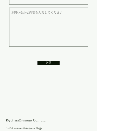
送信
KiyoharaOrimono Co., Ltd.
1-136 Imaizumi Moriyama Shiga
Tel:
077-583-5711